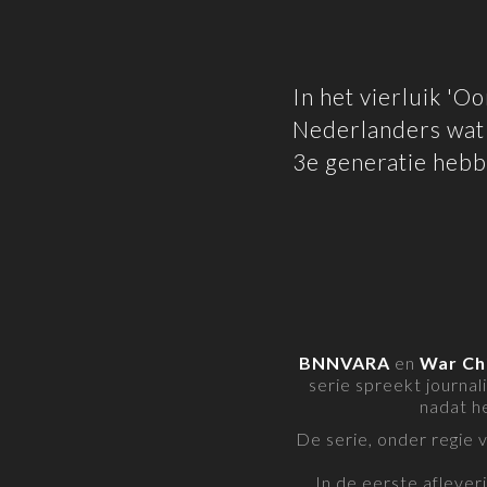
In het vierluik 'O
Nederlanders wat h
3e generatie heb
BNNVARA
en
War Ch
serie spreekt journa
nadat he
De serie, onder regie 
In de eerste aflever