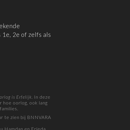
 bekende
1e, 2e of zelfs als
rlog is Erfelijk
. In deze
 hoe oorlog, ook lang
families.
uur te zien bij BNNVARA
 Abu Hamdan en Frieda