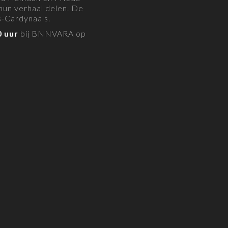
un verhaal delen. De
s-Cardynaals.
0 uur
bij BNNVARA op