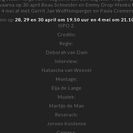
aarna op 30 april Beau Schneider en Emmy Drop-Menko h
op 4 mei af met Gerrit Jan Wolffensperger en Paula Cremer
zien op
28, 29 en 30 april om 19.50 uur en 4 mei om 21.1
NPO 2.
Credits:
Regie:
Deborah van Dam
Interview:
Natascha van Weezel
Montage:
Elja de Lange
Muziek:
Martijn de Man
Reserach:
Jeroen Kostense
Camera: