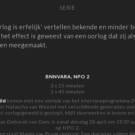
SERIE
orlog is erfelijk' vertellen bekende en minder
et effect is geweest van een oorlog dat zij als 
ben meegemaakt.
BNNVARA, NPO 2
3 x 25 minuten
1 x 45 minuten
ild
komen met een vierluik van het interviewprogramma
Oo
list Natascha van Weezel met verschillende generaties over
t oorlogsgeweld is gestopt, blijft doorwerken in levens en 
van Deborah van Dam, is vanaf dinsdag 28 april om 19.50 
op NPO 2.
ing staat Marga van Praag centraal. Een dag later volgen